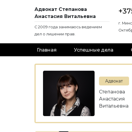
Адвокат Степанова
+37
Анастасия Витальевна
г. Мин
C 2009 года занимаюсь ведением
Октябр
дел о лишении прав.
Главная
Успешные дела
Адвокат
Степанова
Анастасия
Витальевна