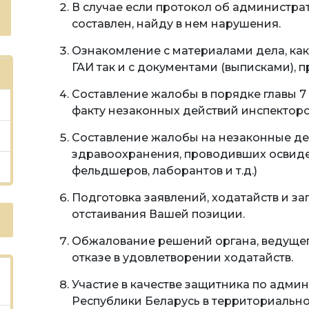
В случае если протокол об администр
составлен, найду в нем нарушения.
Ознакомление с материалами дела, ка
ГАИ так и с документами (выписками),
Составление жалобы в порядке главы 
факту незаконных действий инспекторо
Составление жалобы на незаконные д
здравоохранения, проводивших освидет
фельдшеров, лаборантов и т.д.)
Подготовка заявлений, ходатайств и з
отстаивания Вашей позиции.
Обжалование решений органа, ведущег
отказе в удовлетворении ходатайств.
Участие в качестве защитника по админ
Республики Беларусь в территориальн