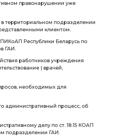
ативном правонарушении уже
к в территориальном подразделении
 представленными клиентом.
7 ПИКоАП Республики Беларусь по
в ГАИ.
ействия работников учреждения
ельствование ( врачей,
апросов, необходимых для
о административный процесс, об
истративному делу по ст. 18.15 КОАП
ом подразделении ГАИ.